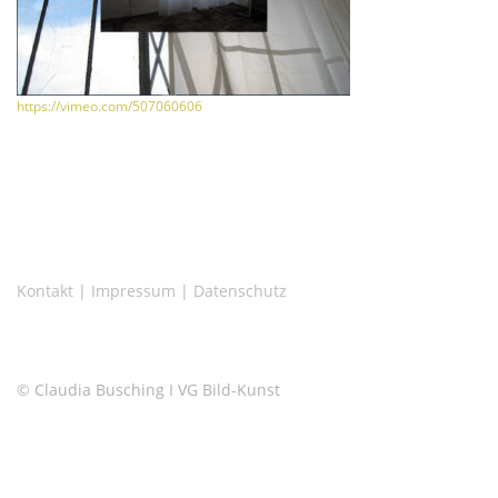
https://vimeo.com/507060606
Kontakt
|
Impressum
|
Datenschutz
© Claudia Busching I VG Bild-Kunst