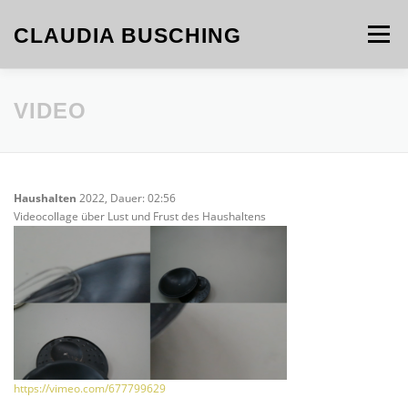
Zum
Inhalt
CLAUDIA BUSCHING
Menü
springen
WERKE
KURATION
CV
KONTAKT
VIDEO
Haushalten
2022, Dauer: 02:56
Videocollage über Lust und Frust des Haushaltens
https://vimeo.com/677799629