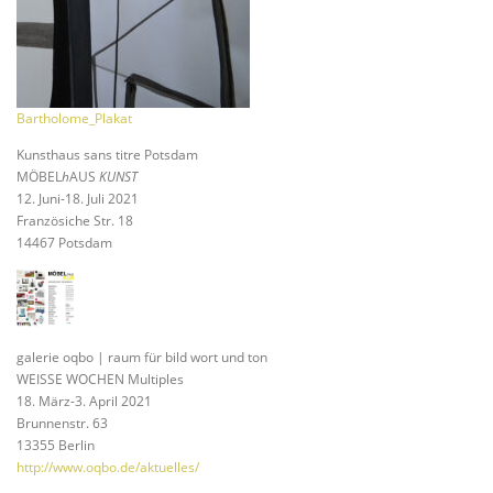
Bartholome_Plakat
Kunsthaus sans titre Potsdam
MÖBEL
h
AUS
KUNST
12. Juni-18. Juli 2021
Französiche Str. 18
14467 Potsdam
galerie oqbo | raum für bild wort und ton
WEISSE WOCHEN Multiples
18. März-3. April 2021
Brunnenstr. 63
13355 Berlin
http://www.oqbo.de/aktuelles/