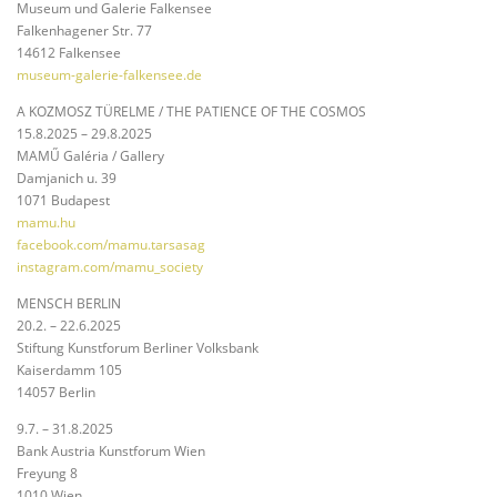
Museum und Galerie Falkensee
Falkenhagener Str. 77
14612 Falkensee
museum-galerie-falkensee.de
A KOZMOSZ TÜRELME / THE PATIENCE OF THE COSMOS
15.8.2025 – 29.8.2025
MAMŰ Galéria / Gallery
Damjanich u. 39
1071 Budapest
mamu.hu
facebook.com/mamu.tarsasag
instagram.com/mamu_society
MENSCH BERLIN
20.2. – 22.6.2025
Stiftung Kunstforum Berliner Volksbank
Kaiserdamm 105
14057 Berlin
9.7. – 31.8.2025
Bank Austria Kunstforum Wien
Freyung 8
1010 Wien