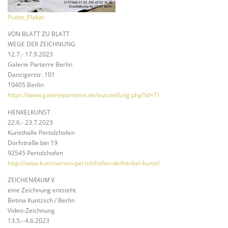
Pudor_Plakat
VON BLATT ZU BLATT
WEGE DER ZEICHNUNG
12.7.- 17.9.2023
Galerie Parterre Berlin
Danzigerstr. 101
10405 Berlin
https://www.galerieparterre.de/ausstellung.php?id=71
HENKELKUNST
22.6.- 23.7.2023
Kunsthalle Pertolzhofen
Dorfstraße bei 19
92545 Pertolzhofen
http://www.kunstverein-pertolzhofen.de/henkel-kunst/
ZEICHEN
RAUM
V
eine Zeichnung entsteht
Betina Kuntzsch / Berlin
Video-Zeichnung
13.5.- 4.6.2023