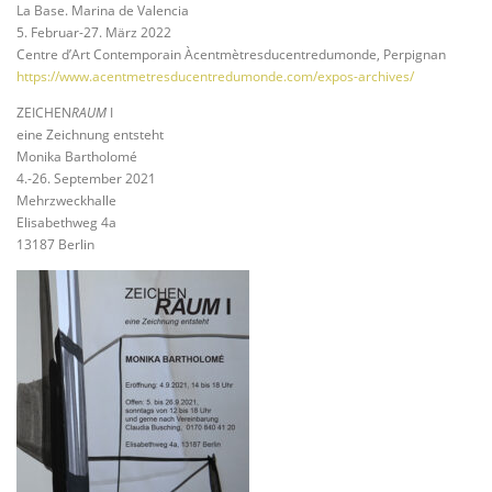
La Base. Marina de Valencia
5. Februar-27. März 2022
Centre d’Art Contemporain Àcentmètresducentredumonde, Perpignan
https://www.acentmetresducentredumonde.com/expos-archives/
ZEICHEN
RAUM
I
eine Zeichnung entsteht
Monika Bartholomé
4.-26. September 2021
Mehrzweckhalle
Elisabethweg 4a
13187 Berlin