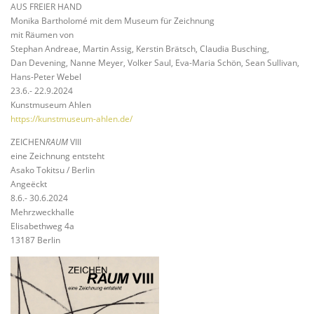
AUS FREIER HAND
Monika Bartholomé mit dem Museum für Zeichnung
mit Räumen von
Stephan Andreae, Martin Assig, Kerstin Brätsch, Claudia Busching,
Dan Devening, Nanne Meyer, Volker Saul, Eva-Maria Schön, Sean Sullivan,
Hans-Peter Webel
23.6.- 22.9.2024
Kunstmuseum Ahlen
https://kunstmuseum-ahlen.de/
ZEICHEN
RAUM
VIII
eine Zeichnung entsteht
Asako Tokitsu / Berlin
Angeëckt
8.6.- 30.6.2024
Mehrzweckhalle
Elisabethweg 4a
13187 Berlin