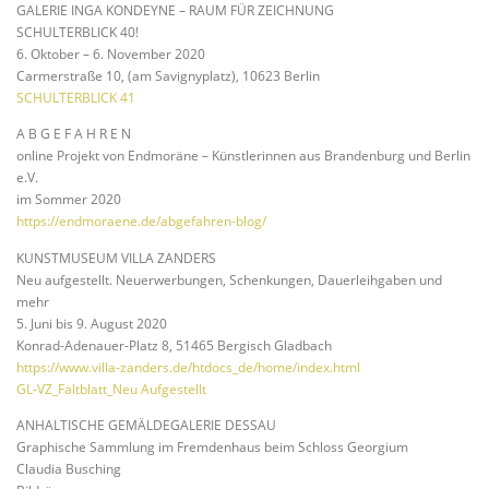
GALERIE INGA KONDEYNE – RAUM FÜR ZEICHNUNG
SCHULTERBLICK 40!
6. Oktober – 6. November 2020
Carmerstraße 10, (am Savignyplatz), 10623 Berlin
SCHULTERBLICK 41
A B G E F A H R E N
online Projekt von Endmoräne – Künstlerinnen aus Brandenburg und Berlin
e.V.
im Sommer 2020
https://endmoraene.de/abgefahren-blog/
KUNSTMUSEUM VILLA ZANDERS
Neu aufgestellt. Neuerwerbungen, Schenkungen, Dauerleihgaben und
mehr
5. Juni bis 9. August 2020
Konrad-Adenauer-Platz 8, 51465 Bergisch Gladbach
https://www.villa-zanders.de/htdocs_de/home/index.html
GL-VZ_Faltblatt_Neu Aufgestellt
ANHALTISCHE GEMÄLDEGALERIE DESSAU
Graphische Sammlung im Fremdenhaus beim Schloss Georgium
Claudia Busching