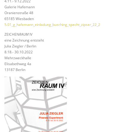
4.11.- 9.12.2022
Galerie Hafemann
Oranienstraße 48
65185 Wiesbaden
5.01_g_hafemann_einladung_busching_specht_zipser_22_2
ZEICHEN
RAUM
IV
eine Zeichnung entsteht
Julia Ziegler / Berlin
8.18.- 30.10.2022
Mehrzweckhalle
Elisabethweg 4a
13187 Berlin