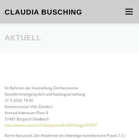
Zum
Inhalt
CLAUDIA BUSCHING
Menü
springen
WERKE
KURATION
CV
KONTAKT
AKTUELL
Im Rahmen der Ausstellung Zeichenräume
Künstlerinnengespräch und Katalogvorstellung
21.5.2026, 18.00
Kunstmuseum Villa Zanders
Konrad-Adenauer-Platz 8
51465 Bergisch Gladbach
https://www.newstroll.de/app/vw/4o0hl53iaijg/803507
Berlin-Karussell: Die Akademie als lebendige künstlerische Praxis 1.5.–