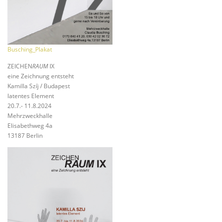
Busching_Plakat
ZEICHEN
RAUM
IX
eine Zeichnung entsteht
Kamilla Szíj / Budapest
latentes Element
20.7.- 11.8.2024
Mehrzweckhalle
Elisabethweg 4a
13187 Berlin