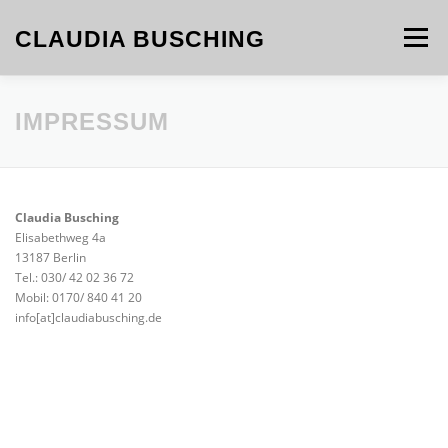
Zum
Inhalt
CLAUDIA BUSCHING
Menü
springen
WERKE
KURATION
CV
KONTAKT
IMPRESSUM
Claudia Busching
Elisabethweg 4a
13187 Berlin
Tel.: 030/ 42 02 36 72
Mobil: 0170/ 840 41 20
info[at]claudiabusching.de