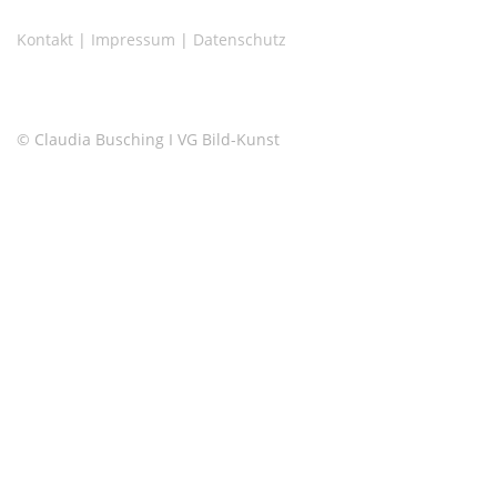
Kontakt
|
Impressum
|
Datenschutz
© Claudia Busching I VG Bild-Kunst
Copyright © 2026 Claudia Busching
–
OnePress
Theme von
FameThemes