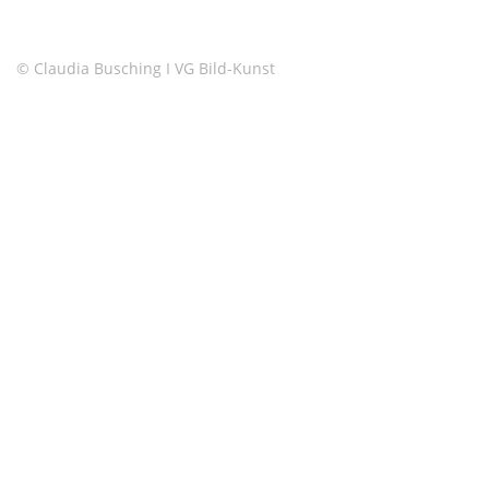
© Claudia Busching I VG Bild-Kunst
Copyright © 2026 Claudia Busching
–
OnePress
Theme von
FameThemes