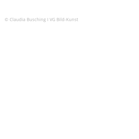
© Claudia Busching I VG Bild-Kunst
Copyright © 2026 Claudia Busching
–
OnePress
Theme von
FameThemes